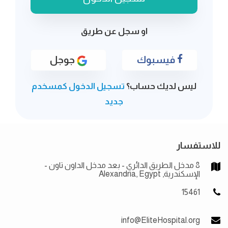
او سجل عن طريق
فيسبوك
جوجل
ليس لديك حساب؟
تسجيل الدخول كمسخدم
جديد
للاستفسار
8 مدخل الطريق الدائري - بعد مدخل الداون تاون -
الإسكندرية, Alexandria, Egypt
15461
info@EliteHospital.org