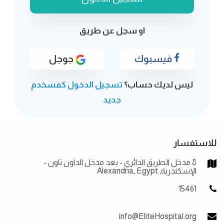
او سجل عن طريق
فيسبوك
جوجل
ليس لديك حساب؟
تسجيل الدخول كمسخدم
جديد
للاستفسار
8 مدخل الطريق الدائري - بعد مدخل الداون تاون -
الإسكندرية, Alexandria, Egypt
15461
info@EliteHospital.org