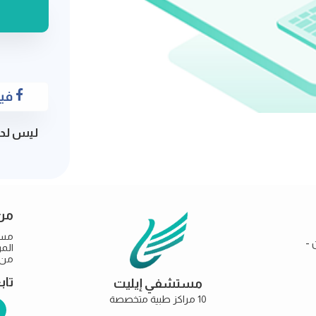
فيسبوك
ليس لد
من
مست
 -
من خ
تاب
مستشفي إيليت
10 مراكز طبية متخصصة