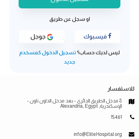
او سجل عن طريق
فيسبوك
جوجل
ليس لديك حساب؟
تسجيل الدخول كمسخدم
جديد
للاستفسار
8 مدخل الطريق الدائري - بعد مدخل الداون تاون -
الإسكندرية, Alexandria, Egypt
15461
info@EliteHospital.org