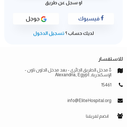
او سجل عن طريق
فيسبوك
جوجل
لديك حساب ؟
تسجيل الدخول
للاستفسار
8 مدخل الطريق الدائري - بعد مدخل الداون تاون -
الإسكندرية, Alexandria, Egypt
15461
info@EliteHospital.org
انضم لفريقنا