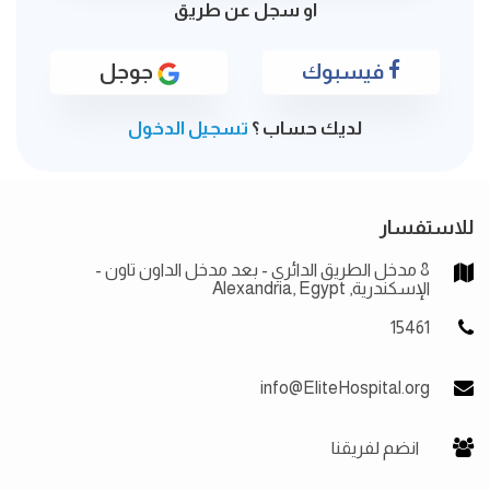
او سجل عن طريق
فيسبوك
جوجل
لديك حساب ؟
تسجيل الدخول
للاستفسار
8 مدخل الطريق الدائري - بعد مدخل الداون تاون -
الإسكندرية, Alexandria, Egypt
15461
info@EliteHospital.org
انضم لفريقنا