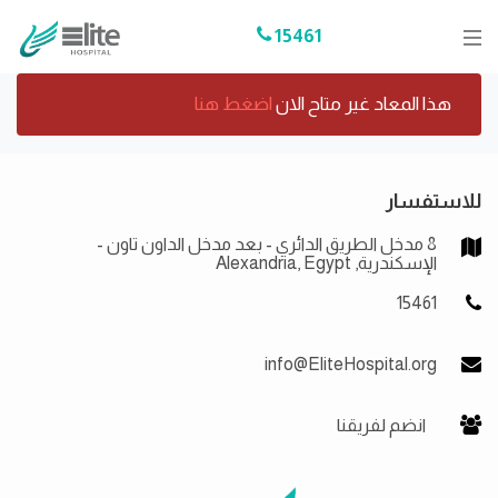
15461
هذا المعاد غير متاح الان
اضغط هنا
للاستفسار
8 مدخل الطريق الدائري - بعد مدخل الداون تاون -
الإسكندرية, Alexandria, Egypt
15461
info@EliteHospital.org
انضم لفريقنا