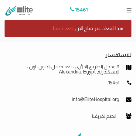
15461
هذا المعاد غير متاح الان
اضغط هنا
للاستفسار
8 مدخل الطريق الدائري - بعد مدخل الداون تاون -
الإسكندرية, Alexandria, Egypt
15461
info@EliteHospital.org
انضم لفريقنا