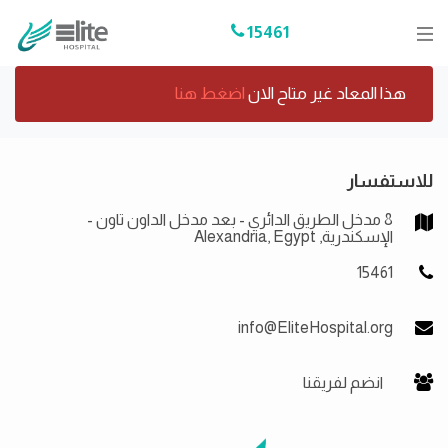
15461
هذا المعاد غير متاح الان
اضغط هنا
للاستفسار
8 مدخل الطريق الدائري - بعد مدخل الداون تاون -
الإسكندرية, Alexandria, Egypt
15461
info@EliteHospital.org
انضم لفريقنا