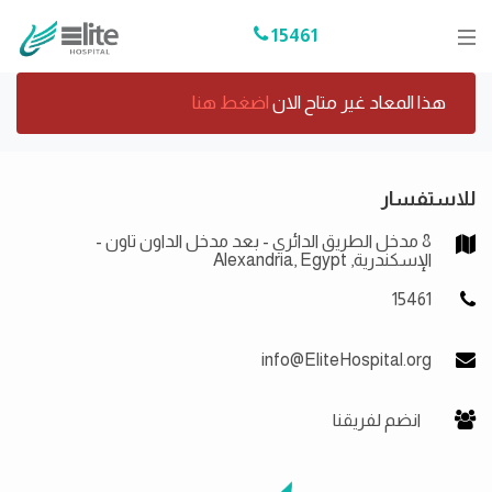
15461
هذا المعاد غير متاح الان
اضغط هنا
للاستفسار
8 مدخل الطريق الدائري - بعد مدخل الداون تاون -
الإسكندرية, Alexandria, Egypt
15461
info@EliteHospital.org
انضم لفريقنا