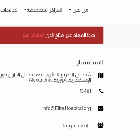
من نحن
المراكز المتخصصة
تعاقدات 
هذا المعاد غير متاح الان
اضغط هنا
للاستفسار
8 مدخل الطريق الدائري - بعد مدخل الداون تاون
الإسكندرية, Alexandria, Egypt
15461
info@EliteHospital.org
انضم لفريقنا