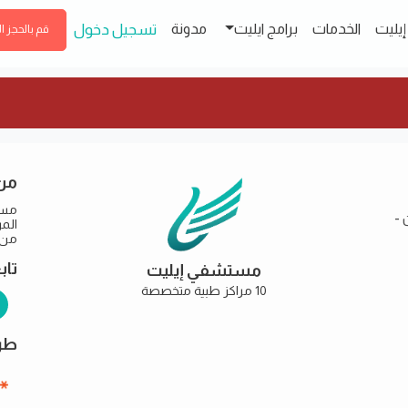
إيليت
الخدمات
برامج ايليت
مدونة
تسجيل دخول
قم بالحجز ا
من
مست
 -
من خ
تاب
مستشفي إيليت
10 مراكز طبية متخصصة
طرق