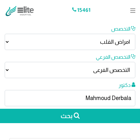
15461
التخصص
التخصص الفرعي
دكتور
بحث