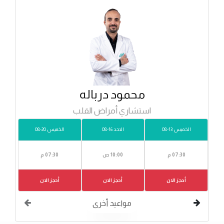
محمود درباله
استشاري أمراض القلب
الخميس 13-08
الاحد 16-08
الخميس 20-08
07:30 م
10:00 ص
07:30 م
أحجز الان
أحجز الان
أحجز الان
مواعيد أخرى