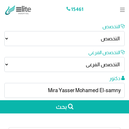
15461
التخصص
التخصص الفرعي
دكتور
بحث