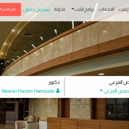
إيليت
الخدمات
برامج ايليت
مدونة
تسجيل دخول
قم بالحجز ا
ص الفرعي
دكتور
خصص الفرعي