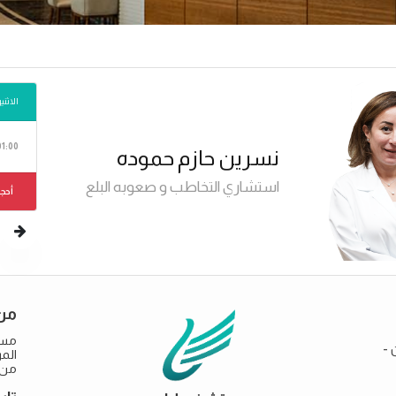
الاثنين 10
01:00 
نسرين حازم حموده
استشاري التخاطب و صعوبه البلع
أحجز
من
مست
 -
من خ