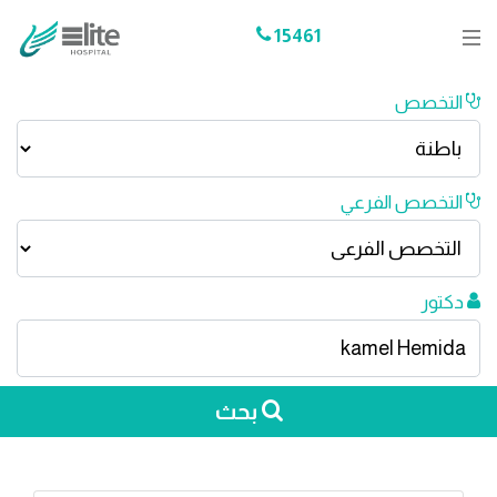
15461
التخصص
التخصص الفرعي
دكتور
بحث