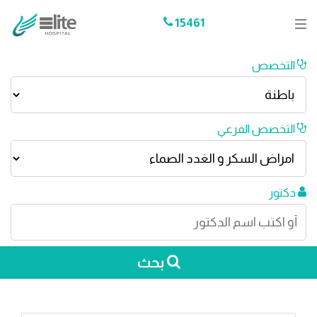
15461
التخصص
التخصص الفرعي
دكتور
بحث