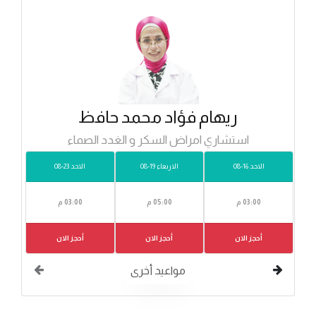
ريهام فؤاد محمد حافظ
استشاري امراض السكر و الغدد الصماء
الاحد 16-08
الاربعاء 19-08
الاحد 23-08
03:00 م
05:00 م
03:00 م
أحجز الان
أحجز الان
أحجز الان
مواعيد أخرى