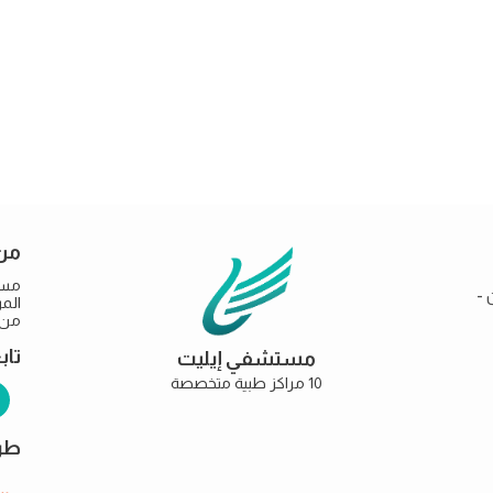
من
مست
 -
من خ
تاب
مستشفي إيليت
10 مراكز طبية متخصصة
طرق