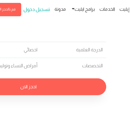
إيليت
الخدمات
برامج ايليت
مدونة
تسجيل دخول
قم بالحجز ا
الدرجة العلمية
اخصائي
التخصصات
أمراض النساء وتوليد
احجز الان