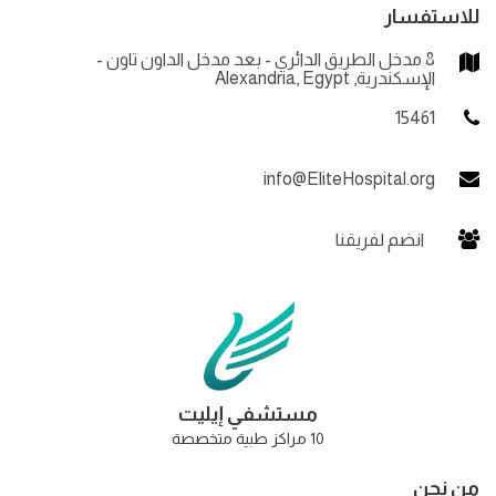
للاستفسار
8 مدخل الطريق الدائري - بعد مدخل الداون تاون -
الإسكندرية, Alexandria, Egypt
15461
info@EliteHospital.org
انضم لفريقنا
مستشفي إيليت
10 مراكز طبية متخصصة
من نحن